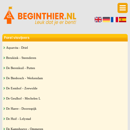
Forel visvijvers
Aquavita - Driel
Breukink - Steenderen
De Berenkuil - Putten
De Biesbosch - Werkendam
De Eemhof - Zeewolde
De Geulhof - Mechelen L
De Haere - Doornspijk
De Huif - Lelystad
De Kamphoeve - Ommeren