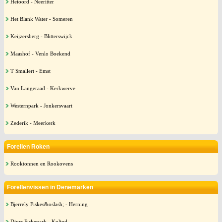
Heioord - Neeritter
Het Blank Water - Someren
Keijzersberg - Blitterswijck
Maashof - Venlo Boekend
T Smallert - Emst
Van Langeraad - Kerkwerve
Westernpark - Jonkersvaart
Zederik - Meerkerk
Forellen Roken
Rooktonnen en Rookovens
Forellenvissen in Denemarken
Bjerrely Fiskes&oslash; - Herning
Djurs Fiskepark - Kolind