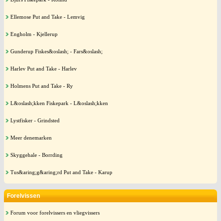
Ellemose Put and Take - Lemvig
Engholm - Kjellerup
Gunderup Fiskes&oslash; - Fars&oslash;
Harlev Put and Take - Harlev
Holmens Put and Take - Ry
L&oslash;kken Fiskepark - L&oslash;kken
Lystfisker - Grindsted
Meer denemarken
Skyggehale - Borrding
Tus&aring;g&aring;rd Put and Take - Karup
Forelvissen
Forum voor forelvissers en vliegvissers